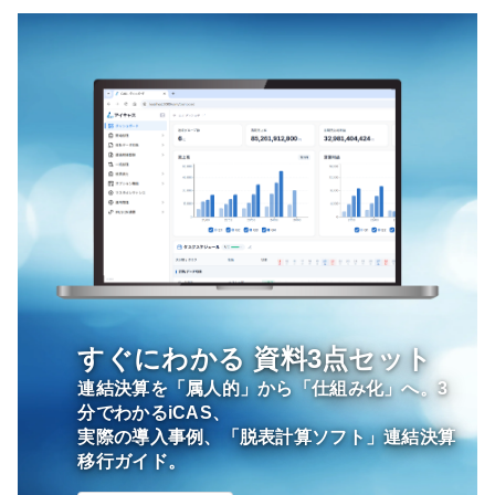
すぐにわかる
資料3点セット
連結決算を「属人的」から「仕組み化」へ。3
分でわかるiCAS、
実際の導入事例、「脱表計算ソフト」連結決算
移行ガイド。