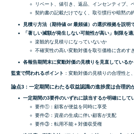
リベート、値引き、返品、インセンティブ、
契約書の記載だけでなく、取引慣行や暗黙の
見積り方法（期待値 or 最頻値）の選択根拠を説明
「著しい減額が発生しない可能性が高い」制限を適
楽観的な見積りになっていないか
不確実性の高い変動対価を取引価格に含めす
各報告期間末に変動対価の見積りを見直しているか
監査で問われるポイント
：変動対価の見積りの合理性と
論点3：一定期間にわたる収益認識の進捗度は合理的
一定期間の3要件のいずれに該当するか明確にして
要件①：顧客が便益を同時に享受
要件②：資産の生成に伴い顧客が支配
要件③：転用不能＋対価収受権