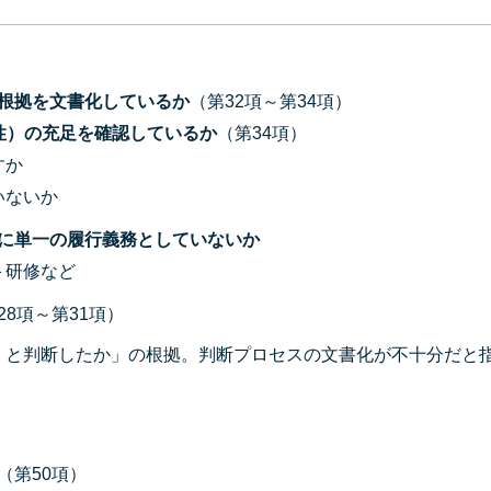
根拠を文書化しているか
（第32項～第34項）
性）の充足を確認しているか
（第34項）
すか
いないか
に単一の履行義務としていないか
＋研修など
28項～第31項）
）と判断したか」の根拠。判断プロセスの文書化が不十分だと
（第50項）