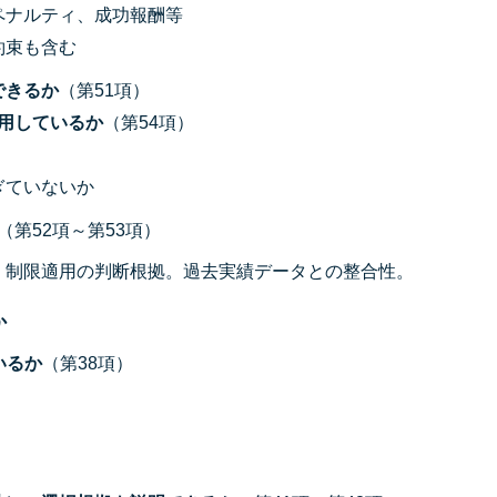
ペナルティ、成功報酬等
約束も含む
できるか
（第51項）
用しているか
（第54項）
ぎていないか
（第52項～第53項）
、制限適用の判断根拠。過去実績データとの整合性。
か
いるか
（第38項）