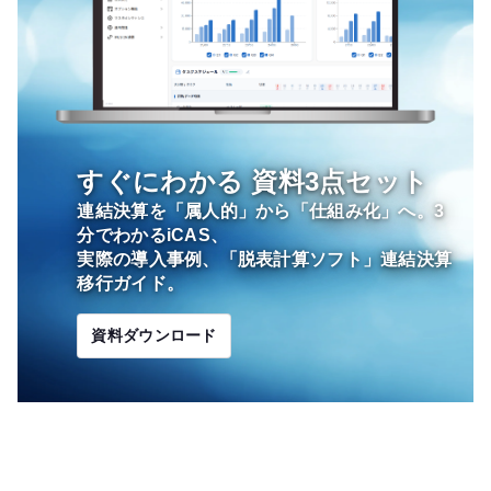
すぐにわかる
資料3点セット
連結決算を「属人的」から「仕組み化」へ。3
分でわかるiCAS、
実際の導入事例、「脱表計算ソフト」連結決算
移行ガイド。
資料ダウンロード