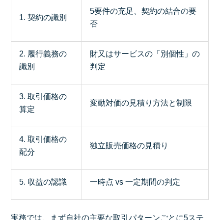
5要件の充足、契約の結合の要
1. 契約の識別
否
2. 履行義務の
財又はサービスの「別個性」の
識別
判定
3. 取引価格の
変動対価の見積り方法と制限
算定
4. 取引価格の
独立販売価格の見積り
配分
5. 収益の認識
一時点 vs 一定期間の判定
実務では、まず自社の主要な取引パターンごとに5ステ