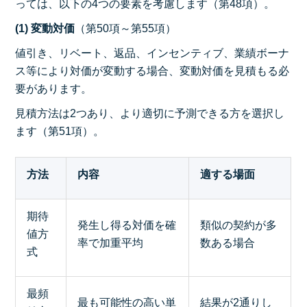
っては、以下の4つの要素を考慮します（第48項）。
(1) 変動対価
（第50項～第55項）
値引き、リベート、返品、インセンティブ、業績ボーナ
ス等により対価が変動する場合、変動対価を見積もる必
要があります。
見積方法は2つあり、より適切に予測できる方を選択し
ます（第51項）。
方法
内容
適する場面
期待
発生し得る対価を確
類似の契約が多
値方
率で加重平均
数ある場合
式
最頻
最も可能性の高い単
結果が2通りし