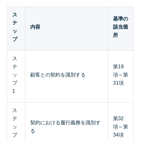
ス
基準の
テ
内容
該当箇
ッ
所
プ
ス
テ
第19
ッ
顧客との契約を識別する
項～第
プ
31項
1
ス
テ
第32
契約における履行義務を識別す
ッ
項～第
る
プ
34項