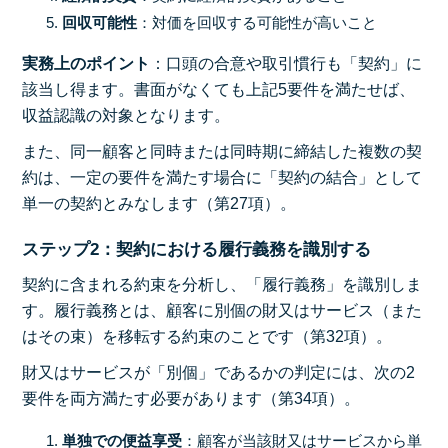
回収可能性
：対価を回収する可能性が高いこと
実務上のポイント
：口頭の合意や取引慣行も「契約」に
該当し得ます。書面がなくても上記5要件を満たせば、
収益認識の対象となります。
また、同一顧客と同時または同時期に締結した複数の契
約は、一定の要件を満たす場合に「契約の結合」として
単一の契約とみなします（第27項）。
ステップ2：契約における履行義務を識別する
契約に含まれる約束を分析し、「履行義務」を識別しま
す。履行義務とは、顧客に別個の財又はサービス（また
はその束）を移転する約束のことです（第32項）。
財又はサービスが「別個」であるかの判定には、次の2
要件を両方満たす必要があります（第34項）。
単独での便益享受
：顧客が当該財又はサービスから単