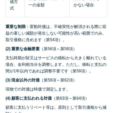
値方
一の金額
かない場合
式
重要な制限
：変動対価は、不確実性が解消される際に収
益の著しい減額が発生しない可能性が高い範囲でのみ、
取引価格に含めます（第54項）。
(2) 重要な金融要素
（第56項～第58項）
支払時期が財又はサービスの移転から大きく離れている
場合、金利相当分を調整します。ただし、移転と支払の
間が1年以内であれば調整不要です（第58項）。
(3) 現金以外の対価
（第59項～第62項）
現物での対価は時価で測定します。
(4) 顧客に支払われる対価
（第63項～第64項）
顧客に支払うリベート等は、原則として取引価格から減