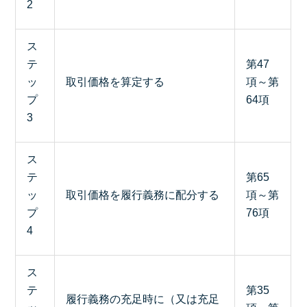
2
ス
テ
第47
ッ
取引価格を算定する
項～第
プ
64項
3
ス
テ
第65
ッ
取引価格を履行義務に配分する
項～第
プ
76項
4
ス
テ
第35
履行義務の充足時に（又は充足