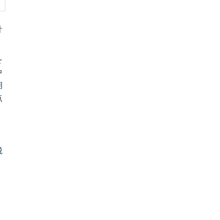
計
を
中
期
点
税