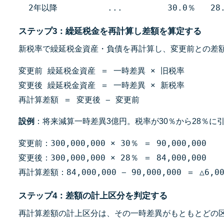
ステップ3：繰延税金を再計算し差額を算定する
新税率で繰延税金資産・負債を再計算し、変更前との差
変更前 繰延税金資産 ＝ 一時差異 × 旧税率

変更後 繰延税金資産 ＝ 一時差異 × 新税率

設例
：将来減算一時差異3億円。税率が30％から28％に
変更前：300,000,000 × 30％ ＝ 90,000,000

変更後：300,000,000 × 28％ ＝ 84,000,000

ステップ4：差額の計上区分を判定する
再計算差額の計上区分は、その一時差異がもともとどの