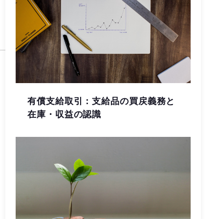
有償支給取引：支給品の買戻義務と
在庫・収益の認識