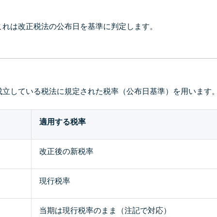
これは改正税法の公布日を基準に判定します。
成立している税法に規定された税率（公布日基準）を用います
適用する税率
改正後の新税率
現行税率
当期は現行税率のまま（注記で対応）