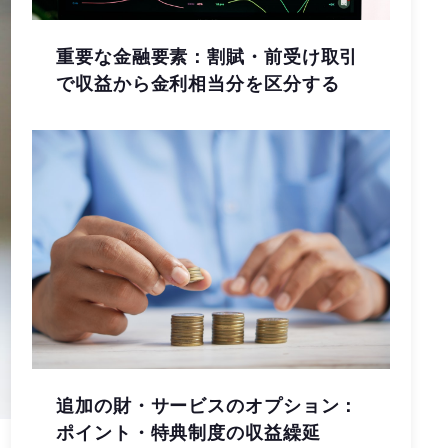
重要な金融要素：割賦・前受け取引
で収益から金利相当分を区分する
追加の財・サービスのオプション：
ポイント・特典制度の収益繰延