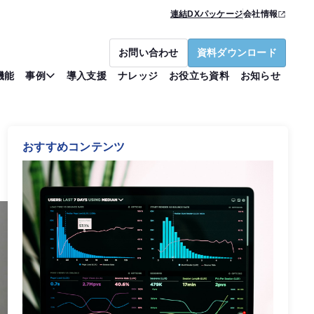
連結DXパッケージ
会社情報
お問い合わせ
資料ダウンロード
機能
事例
導入支援
ナレッジ
お役立ち資料
お知らせ
おすすめコンテンツ