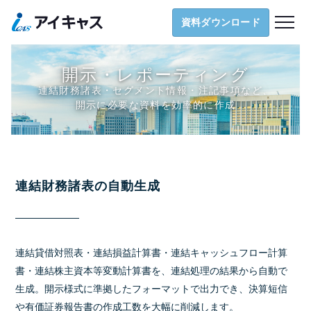
導入支援
資料ダウンロード
ナレッジ
お役立ち資料
開示・レポーティング
お知らせ
連結財務諸表・セグメント情報・注記事項など、
開示に必要な資料を効率的に作成
お問い合わせ
資料ダウンロード
連結財務諸表の自動生成
連結貸借対照表・連結損益計算書・連結キャッシュフロー計算
書・連結株主資本等変動計算書を、連結処理の結果から自動で
生成。開示様式に準拠したフォーマットで出力でき、決算短信
や有価証券報告書の作成工数を大幅に削減します。