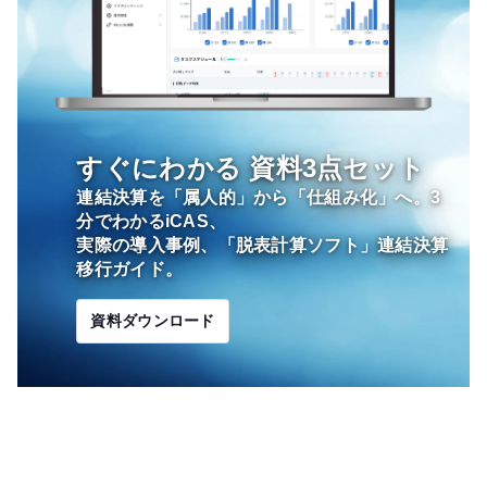
すぐにわかる
資料3点セット
連結決算を「属人的」から「仕組み化」へ。3
分でわかるiCAS、
実際の導入事例、「脱表計算ソフト」連結決算
移行ガイド。
資料ダウンロード