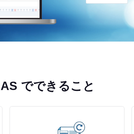
AS で
できること