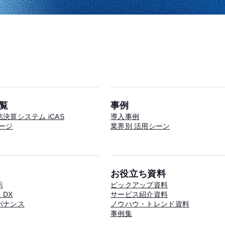
覧
事例
決算システム iCAS
導入事例
ージ
業界別 活用シーン
お役立ち資料
示
ピックアップ資料
DX
サービス紹介資料
バナンス
ノウハウ・トレンド資料
事例集