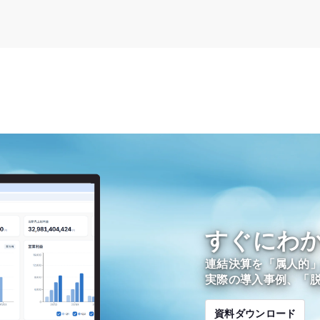
すぐにわ
連結決算を「属人的」
実際の導入事例、「
資料ダウンロード