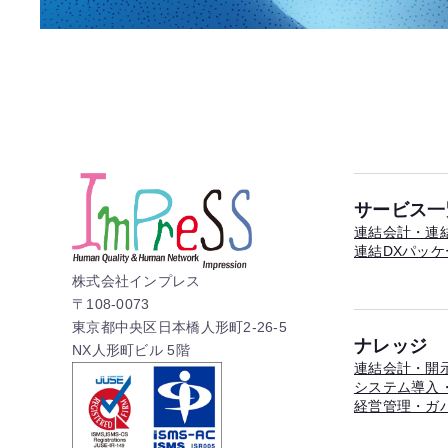
サービス一
連結会計・連結
連結DXパッケ
株式会社インプレス
〒108-0073
東京都中央区日本橋人形町2-26-5
ナレッジ
NX人形町ビル 5階
連結会計・開
システム導入・
経営管理・ガ