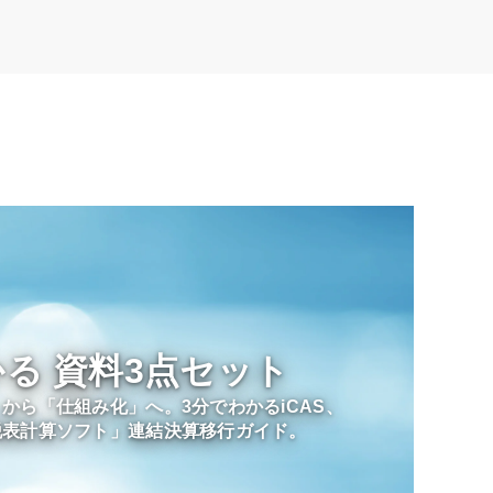
かる
資料3点セット
から「仕組み化」へ。3分でわかるiCAS、
脱表計算ソフト」連結決算移行ガイド。